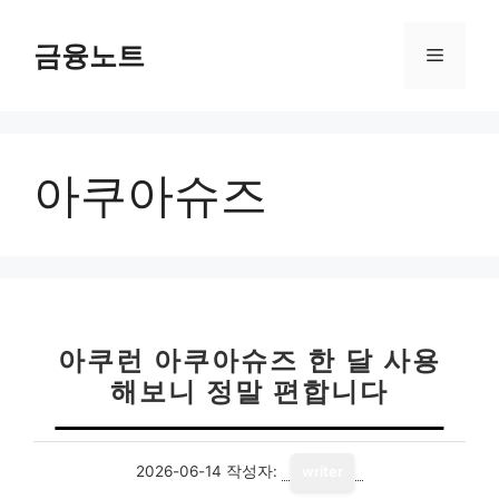
컨
텐
금융노트
메
츠
로
뉴
건
너
아쿠아슈즈
뛰
기
아쿠런 아쿠아슈즈 한 달 사용
해보니 정말 편합니다
2026-06-14
작성자:
writer