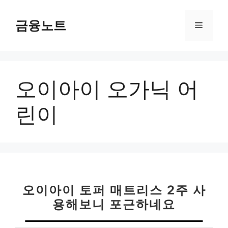
컨
텐
금융노트
메
츠
로
뉴
건
너
오이아이 오가닉 어
뛰
기
린이
오이아이 토퍼 매트리스 2주 사
용해보니 포근하네요