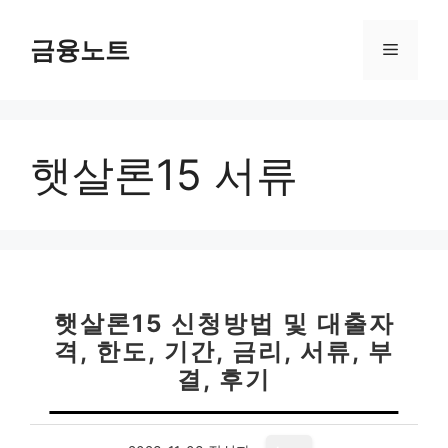
컨
텐
금융노트
메
츠
로
뉴
건
너
햇살론15 서류
뛰
기
햇살론15 신청방법 및 대출자
격, 한도, 기간, 금리, 서류, 부
결, 후기