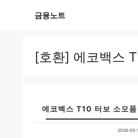
컨
텐
금융노트
츠
로
건
너
뛰
[호환] 에코백스 
기
에코백스 T10 터보 소모품
2026-05-