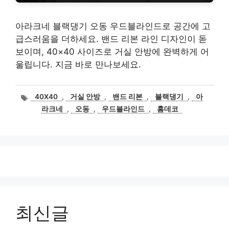
아라크네 블랙댕기 오동 우드블라인드로 공간에 고
급스러움을 더하세요. 밴드 리본 라인 디자인이 돋
보이며, 40×40 사이즈로 거실 안방에 완벽하게 어
울립니다. 지금 바로 만나보세요.
태
40X40
,
거실 안방
,
밴드 리본
,
블랙댕기
,
아
그
라크네
,
오동
,
우드블라인드
,
홈데코
최신글