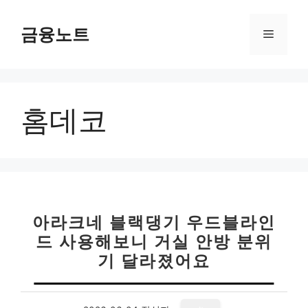
컨
텐
금융노트
메
츠
로
뉴
건
너
홈데코
뛰
기
아라크네 블랙댕기 우드블라인
드 사용해보니 거실 안방 분위
기 달라졌어요