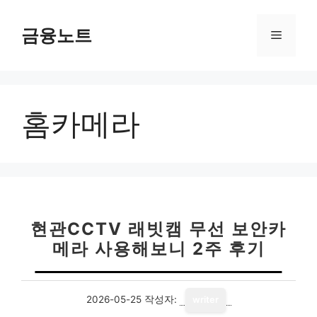
컨
텐
금융노트
메
츠
로
뉴
건
너
홈카메라
뛰
기
현관CCTV 래빗캠 무선 보안카
메라 사용해보니 2주 후기
2026-05-25
작성자:
writer