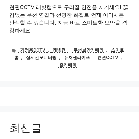
현관CCTV 래빗캠으로 우리집 안전을 지키세요! 끊
김없는 무선 연결과 선명한 화질로 언제 어디서든
안심할 수 있습니다. 지금 바로 스마트한 보안을 경
험하세요.
태
가정용CCTV
,
래빗캠
,
무선보안카메라
,
스마트
그
홈
,
실시간모니터링
,
퓨처젠라이프
,
현관CCTV
,
홈카메라
최신글