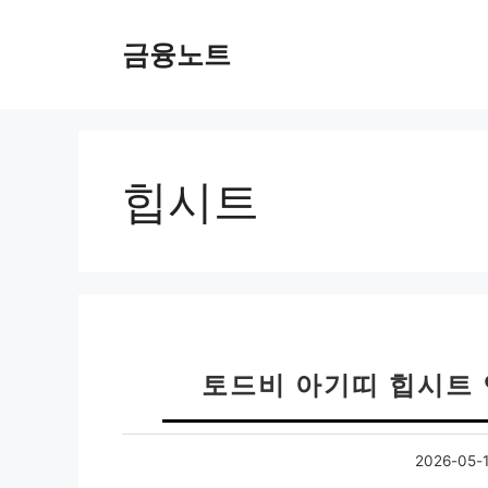
컨
텐
금융노트
츠
로
건
너
뛰
힙시트
기
토드비 아기띠 힙시트
2026-05-