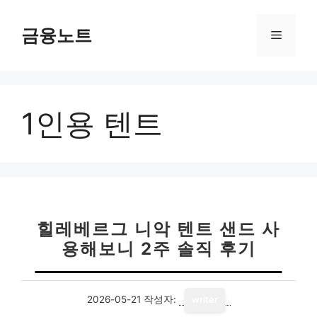
컨
텐
금융노트
메
츠
로
뉴
건
너
1인용 텐트
뛰
기
힐레베르그 니악 텐트 샌드 사
용해보니 2주 솔직 후기
2026-05-21
작성자:
writer