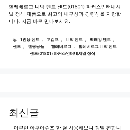
힐레베르그 니악 텐트 샌드(01801) 파커스인터내셔
널 정식 제품으로 최고의 내구성과 경량성을 자랑합
니다. 지금 바로 만나보세요.
태
1인용 텐트
,
고캠프
,
니악 텐트
,
백패킹 텐트
,
그
샌드
,
캠핑용품
,
힐레베르그
,
힐레베르그 니악 텐트
샌드(01801) 파커스인터내셔널 정식
최신글
아쿠런 아쿠아슈즈 한 달 사용해보니 정말 편합니