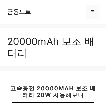
컨
텐
금융노트
메
츠
로
뉴
건
너
20000mAh 보조 배
뛰
기
터리
고속충전 20000MAH 보조 배
터리 20W 사용해보니