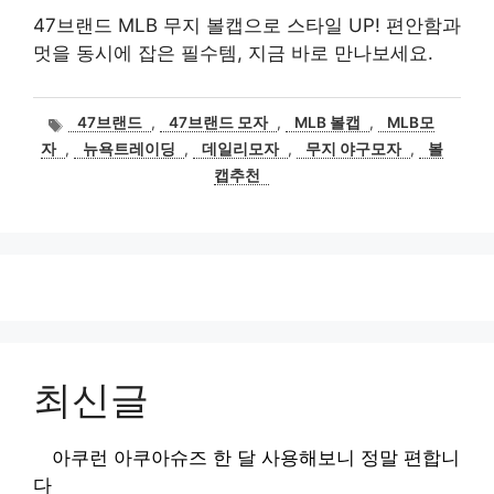
47브랜드 MLB 무지 볼캡으로 스타일 UP! 편안함과
멋을 동시에 잡은 필수템, 지금 바로 만나보세요.
태
47브랜드
,
47브랜드 모자
,
MLB 볼캡
,
MLB모
그
자
,
뉴욕트레이딩
,
데일리모자
,
무지 야구모자
,
볼
캡추천
최신글
아쿠런 아쿠아슈즈 한 달 사용해보니 정말 편합니
다