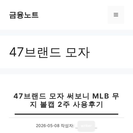
컨
텐
금융노트
메
츠
로
뉴
건
너
47브랜드 모자
뛰
기
47브랜드 모자 써보니 MLB 무
지 볼캡 2주 사용후기
2026-05-08
작성자:
writer