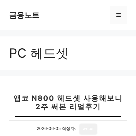
컨
텐
금융노트
메
츠
로
뉴
건
너
PC 헤드셋
뛰
기
앱코 N800 헤드셋 사용해보니
2주 써본 리얼후기
2026-06-05
작성자:
writer