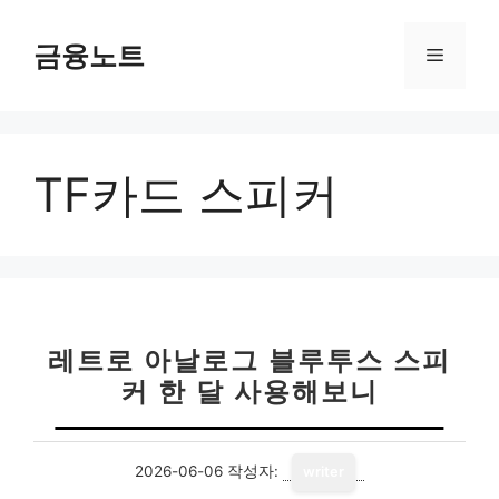
컨
텐
금융노트
메
츠
로
뉴
건
너
TF카드 스피커
뛰
기
레트로 아날로그 블루투스 스피
커 한 달 사용해보니
2026-06-06
작성자:
writer