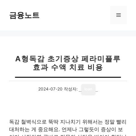
컨
텐
금융노트
메
츠
로
뉴
건
너
뛰
기
A형독감 초기증상 페라미플루
효과 수액 치료 비용
2024-07-20
작성자:
loan
독감 철벽식으로 뚝딱 지나치기 위해서는 정말 빨리
대처하는 게 중요해요. 언제나 그렇듯이 증상이 보