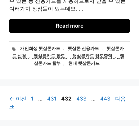
수 있는 등 신용카드를 사용하므로서 받을 수 있는
여러가지 장점들이 있는데요. …
Read more
태
개인회생 햇살론카드
,
햇살론 신용카드
,
햇살론카
그
드 신청
,
햇살론카드 한도
,
햇살론카드 한도증액
,
햇
살론카드 할부
,
현대 햇살론카드
페
페
페
페
페
←
이전
1
…
431
432
433
…
443
다음
이
이
이
이
이
→
지
지
지
지
지