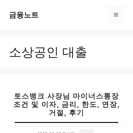
컨
텐
금융노트
메
츠
로
뉴
건
너
소상공인 대출
뛰
기
토스뱅크 사장님 마이너스통장
조건 및 이자, 금리, 한도, 연장,
거절, 후기