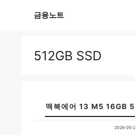
컨
텐
금융노트
츠
로
건
너
뛰
512GB SSD
기
맥북에어 13 M5 16GB
2026-05-