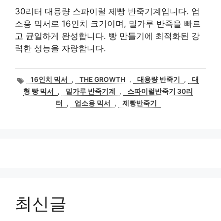
30리터 대용량 스파이럴 제빵 반죽기계입니다. 업
소용 믹서로 16인치 크기이며, 밀가루 반죽을 빠르
고 균일하게 완성합니다. 빵 만들기에 최적화된 강
력한 성능을 자랑합니다.
태
16인치 믹서
,
THE GROWTH
,
대용량 반죽기
,
대
그
형 빵 믹서
,
밀가루 반죽기계
,
스파이럴반죽기 30리
터
,
업소용 믹서
,
제빵반죽기
최신글