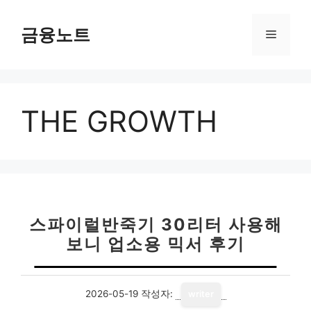
컨
텐
금융노트
메
츠
로
뉴
건
너
THE GROWTH
뛰
기
스파이럴반죽기 30리터 사용해
보니 업소용 믹서 후기
2026-05-19
작성자:
writer